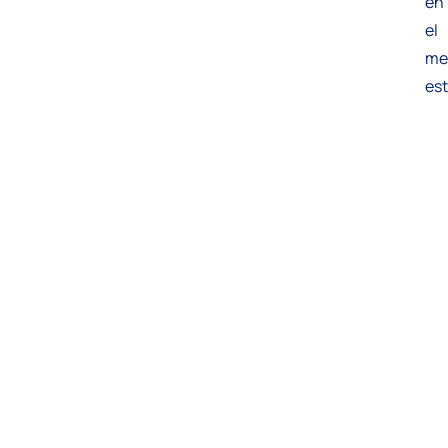
en
el
me
es