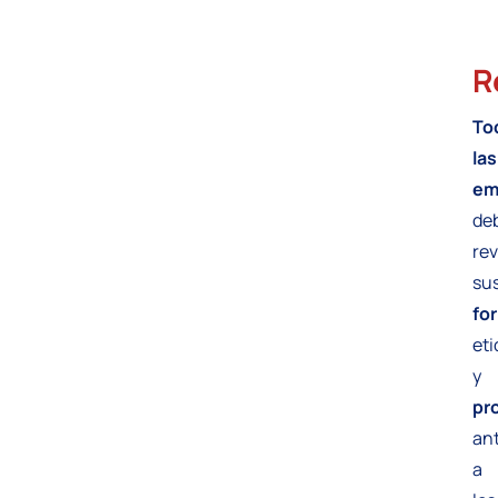
R
To
las
em
de
rev
su
fo
et
y
pr
an
a