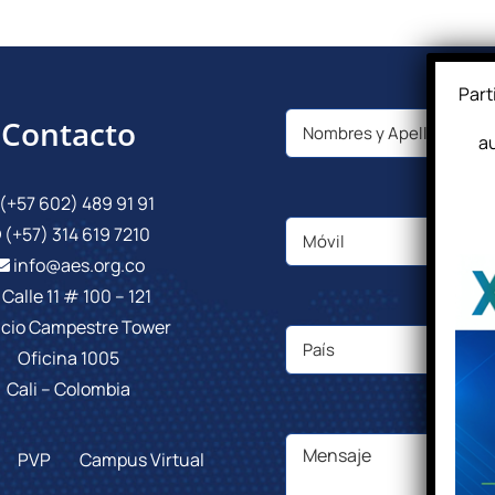
Part
Contacto
au
(+57 602) 489 91 91
(+57) 314 619 7210
info@aes.org.co
Calle 11 # 100 – 121
icio Campestre Tower
Oficina 1005
Cali – Colombia
PVP
Campus Virtual