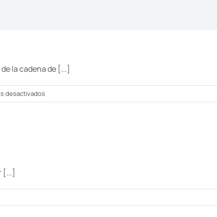
de la cadena de [...]
en
s desactivados
Eventos
Empresariales
[...]